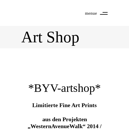
menue
Art Shop
*BYV-artshop*
L
imitierte Fine Art Prints
aus den Projekten
„WesternAvenueWalk“ 2014 /