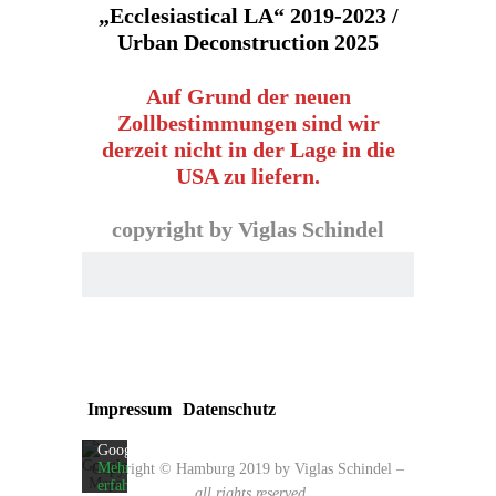
„Ecclesiastical LA“ 2019-2023 /
Urban Deconstruction 2025
Auf Grund der neuen
Zollbestimmungen sind wir
derzeit nicht in der Lage in die
USA zu liefern.
copyright by Viglas Schindel
Mit
dem
Laden
der
Karte
akzeptieren
Sie
die
Impressum
Datenschutz
Datenschutzerklärung
von
Google.
Mehr
Copyright © Hamburg 2019 by Viglas Schindel
–
erfahren
all rights reserved