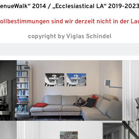
enueWalk“ 2014 / „Ecclesiastical LA“ 2019-202
llbestimmungen sind wir derzeit nicht in der Lage
copyright by Viglas Schindel