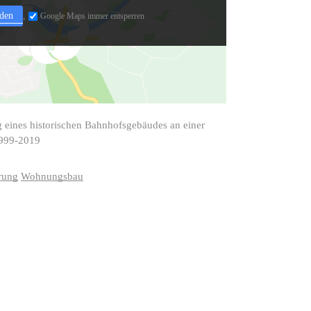
aden
Google Maps immer entsperren
 eines historischen Bahnhofsgebäudes an einer
 1999-2019
rung
Wohnungsbau