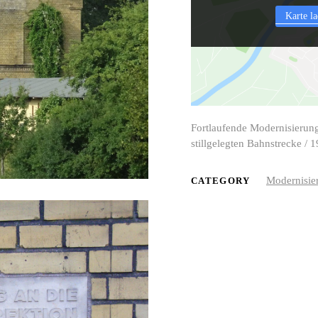
Karte l
Fortlaufende Modernisierung
stillgelegten Bahnstrecke /
Modernisie
CATEGORY