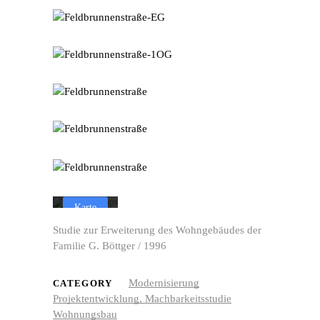
Mit dem Laden der
Karte akzeptieren Sie
die
Datenschutzerklärung
von Google.
Mehr erfahren
Karte
laden
Studie zur Erweiterung des Wohngebäudes der
Familie G. Böttger / 1996
Google
Maps immer
entsperren
Modernisierung
CATEGORY
Projektentwicklung, Machbarkeitsstudie
Wohnungsbau