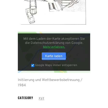
Mit dem Laden der Karte akzeptieren Sie
die Datenschutzerklärung von Google.
Mehr erfahren
Karte laden
Google Maps immer entsperren
Initiierung und Wettbewerbsbetreuung /
1984
CATEGORY
xyz