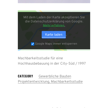
Mit dem Laden der Karte akzeptieren Sie
die Datenschutzerklärung von Google.
Mehr erfahren
Karte laden
Google Maps immer entsperren
Machbarkeitsstudie für eine
Hochhausbebauung in der City-Süd / 1997
CATEGORY
Gewerbliche Bauten
Projektentwicklung, Machbarkeitsstudie
Mit
dem
Laden
der