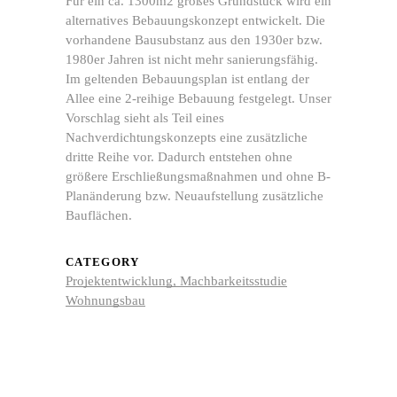
Für ein ca. 1300m2 großes Grundstück wird ein
entsperren
alternatives Bebauungskonzept entwickelt. Die
vorhandene Bausubstanz aus den 1930er bzw.
1980er Jahren ist nicht mehr sanierungsfähig.
Im geltenden Bebauungsplan ist entlang der
Allee eine 2-reihige Bebauung festgelegt. Unser
Vorschlag sieht als Teil eines
Nachverdichtungskonzepts eine zusätzliche
dritte Reihe vor. Dadurch entstehen ohne
größere Erschließungsmaßnahmen und ohne B-
Planänderung bzw. Neuaufstellung zusätzliche
Bauflächen.
CATEGORY
Projektentwicklung, Machbarkeitsstudie
Wohnungsbau
Mit
dem
Laden