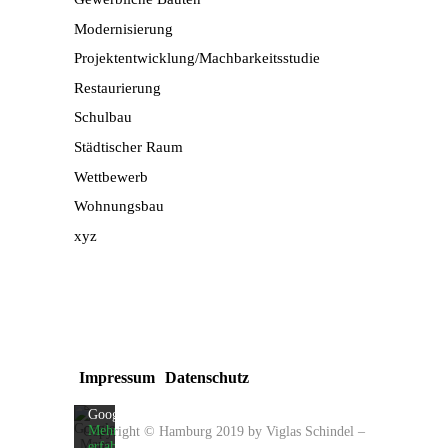
Modernisierung
Projektentwicklung/Machbarkeitsstudie
Restaurierung
Schulbau
Städtischer Raum
Wettbewerb
Wohnungsbau
xyz
Mit
dem
Laden
der
Karte
akzeptieren
Sie
die
Impressum
Datenschutz
Datenschutzerklärung
von
Google.
Mehr
Copyright © Hamburg 2019 by Viglas Schindel
–
erfahren