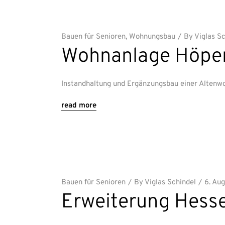
Bauen für Senioren
,
Wohnungsbau
By
Viglas S
Wohnanlage Höpe
Instandhaltung und Ergänzungsbau einer Alten
read more
Bauen für Senioren
By
Viglas Schindel
6. Au
Erweiterung Hess