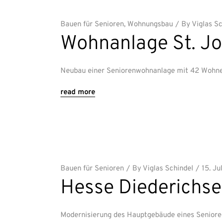
Bauen für Senioren
,
Wohnungsbau
By
Viglas S
Wohnanlage St. J
Neubau einer Seniorenwohnanlage mit 42 Wohne
read more
Bauen für Senioren
By
Viglas Schindel
15. Ju
Hesse Diederichs
Modernisierung des Hauptgebäude eines Seniore