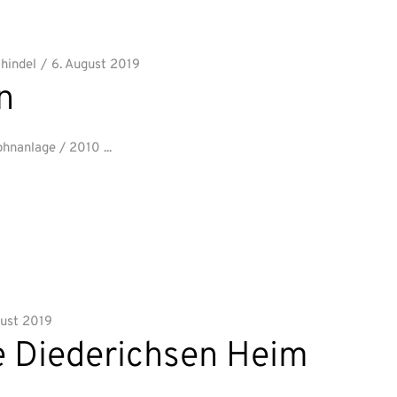
chindel
6. August 2019
n
wohnanlage / 2010
gust 2019
e Diederichsen Heim