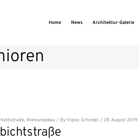
Home
News
Architektur-Galerie
nioren
keitsstudie
,
Wohnungsbau
By
Viglas Schindel
28. August 2019
bichtstraße