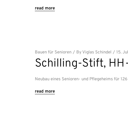
read more
Bauen für Senioren
By
Viglas Schindel
15. Ju
Schilling-Stift, H
Neubau eines Senioren- und Pflegeheims für 12
read more