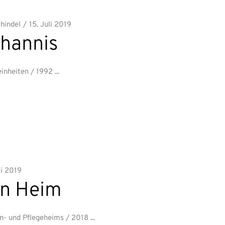
chindel
15. Juli 2019
ohannis
inheiten / 1992
li 2019
en Heim
n- und Pflegeheims / 2018