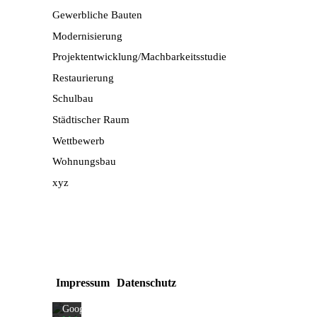
Gewerbliche Bauten
Modernisierung
Projektentwicklung/Machbarkeitsstudie
Restaurierung
Schulbau
Städtischer Raum
Wettbewerb
Wohnungsbau
xyz
Mit
dem
Laden
der
Karte
akzeptieren
Sie
die
Impressum
Datenschutz
Datenschutzerklärung
von
Google.