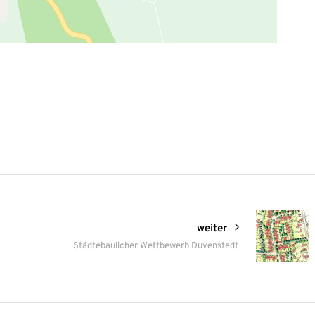
weiter
Städtebaulicher Wettbewerb Duvenstedt
Mit
dem
Laden
der
Karte
akzeptieren