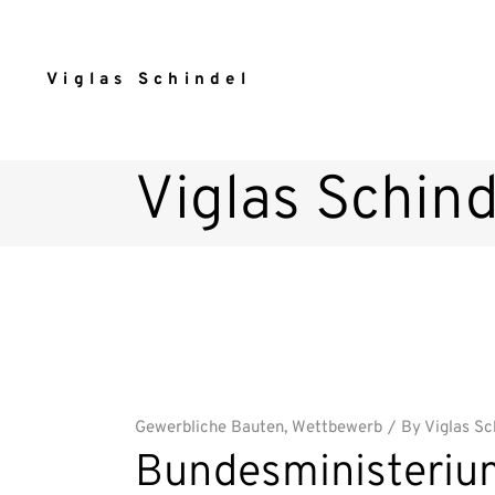
Viglas Schindel
Viglas Schind
Gewerbliche Bauten
,
Wettbewerb
By
Viglas Sc
Bundesministeriu