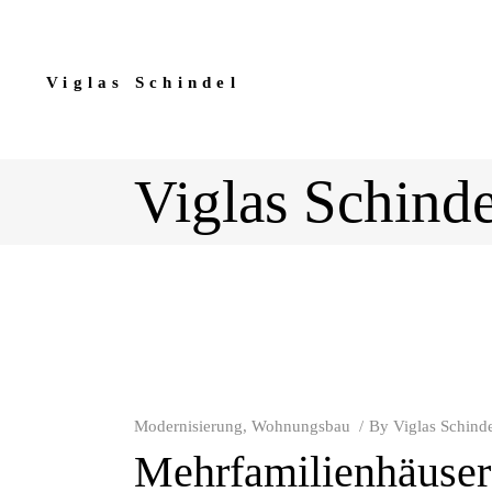
Viglas Schindel
Viglas Schinde
Modernisierung
,
Wohnungsbau
By
Viglas Schind
Mehrfamilienhäuse