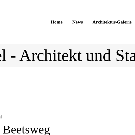
Home
News
Architektur-Galerie
l - Architekt und St
el
r Beetsweg