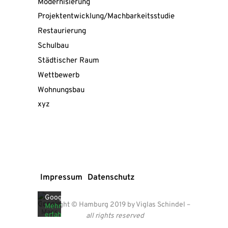
Modernisierung
Projektentwicklung/Machbarkeitsstudie
Restaurierung
Schulbau
Städtischer Raum
Wettbewerb
Wohnungsbau
xyz
Mit
dem
Laden
der
Karte
akzeptieren
Sie
die
Impressum
Datenschutz
Datenschutzerklärung
von
Google.
Copyright © Hamburg 2019 by Viglas Schindel
–
Mehr
erfahren
all rights reserved