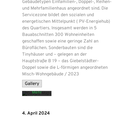
Gebäudetypen Einfamilien-, Doppel-, Reihen-
und Mehrfamilienhaus angeordnet sind. Die
Servicezone bildet den sozialen und
energetischen Mittelpunkt ( PV-Energiehub)
des Quartiers. Insgesamt werden in 5
Bauabschnitten 300 Wohneinheiten
geschaffen sowie eine geringe Zahl an
Büroflächen. Sonderbauten sind die
Mit dem
Tinyhäuser und – gelegen an der
Laden der
Hauptstraße B 19 – das Giebelstädter-
Karte
akzeptieren
Doppel sowie die L-förmigen angeordneten
Sie die
Misch-Wohngebäude / 2023
Datenschutzerklärung
von
Gallery
Google.
Mehr
erfahren
Karte
4. April 2024
laden
Google
Maps immer