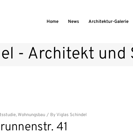
Home
News
Architektur-Galerie
el - Architekt und
tsstudie
,
Wohnungsbau
By
Viglas Schindel
runnenstr. 41